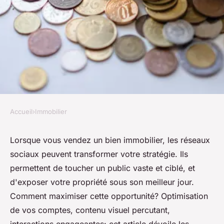
Accueil
›
Immobilier
IMMOBILIER
Comment utiliser les réseaux
Lorsque vous vendez un bien immobilier, les réseaux
sociaux peuvent transformer votre stratégie. Ils
sociaux pour booster votre
permettent de toucher un public vaste et ciblé, et
vente immobilière ?
d'exposer votre propriété sous son meilleur jour.
Comment maximiser cette opportunité? Optimisation
Lya
•
5 novembre 2024
•
7 min de lecture
de vos comptes, contenu visuel percutant,