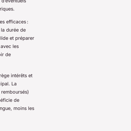
 d’éventuels
riques.
s efficaces :
 la durée de
lide et préparer
 avec les
ir de
rège intérêts et
ipal. La
€ remboursés)
néficie de
ongue, moins les