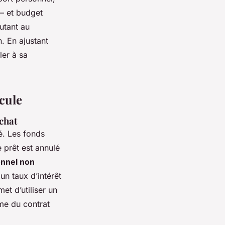
— et budget
utant au
. En ajustant
ler à sa
icule
achat
é. Les fonds
e prêt est annulé
onnel non
un taux d’intérêt
met d’utiliser un
rme du contrat