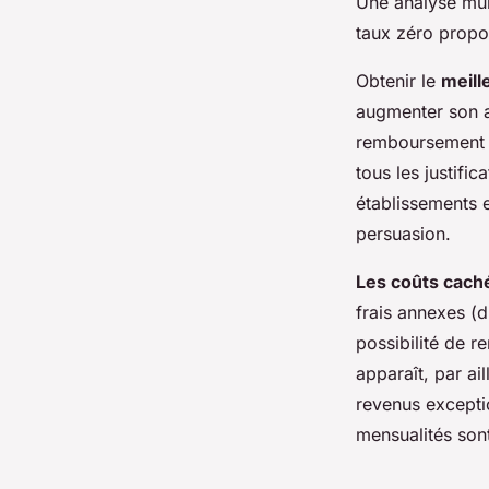
Une analyse mult
taux zéro propo
Obtenir le
meill
augmenter son a
remboursement po
tous les justifi
établissements 
persuasion.
Les coûts cach
frais annexes (d
possibilité de 
apparaît, par ai
revenus exceptio
mensualités sont