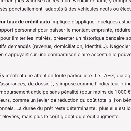
i-banques valorise l’accès à un éventail de taux, y compris
sés ponctuellement, adaptés à des véhicules neufs ou élect
eur taux de crédit auto
implique d’appliquer quelques astuce
pport personnel pour baisser le montant emprunté, réduire
ur limiter les intérêts, présenter un historique bancaire so
catifs demandés (revenus, domiciliation, identité…). Négocier
en s’appuyant sur une comparaison claire accentue le pouvo
és
méritent une attention toute particulière. Le TAEG, qui ag
’assurances, de dossier), s'impose comme l’indicateur princ
remboursement anticipé sans pénalité (pour moins de 1 000 
lleurs, comme un levier de réduction du coût total si l’on bé
nnels. La durée du prêt reste déterminante : plus elle est l
 élevées, mais plus le coût global du crédit augmente.