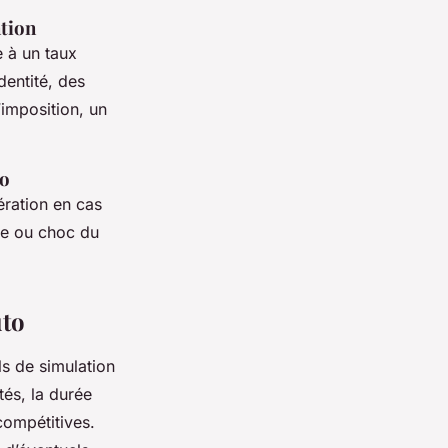
ntion
 à un taux
entité, des
d’imposition, un
to
pération en cas
nne ou choc du
uto
ls de simulation
tés, la durée
compétitives.