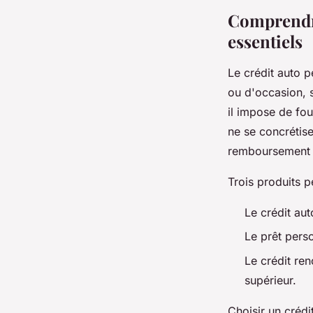
Lya
•
28 mai 2025
•
5 min de lecture
Comprendr
essentiels
Le crédit auto p
ou d'occasion, 
il impose de fou
ne se concrétise
remboursement i
Trois produits p
Le crédit auto
Le prêt perso
Le crédit ren
supérieur.
Choisir un créd