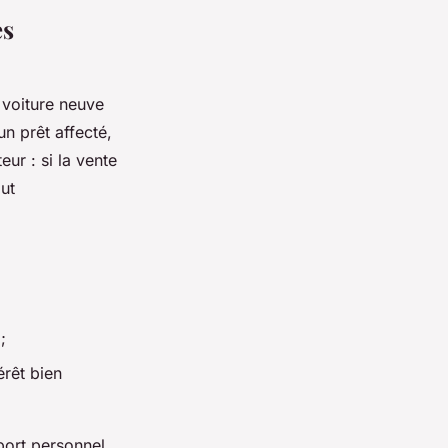
es
e voiture neuve
n prêt affecté,
eur : si la vente
ut
;
érêt bien
port personnel,