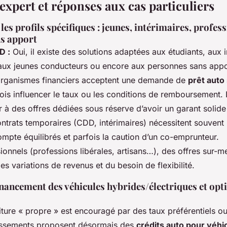
expert et réponses aux cas particuliers
les profils spécifiques : jeunes, intérimaires, profes
s apport
D :
Oui, il existe des solutions adaptées aux étudiants, aux i
 aux jeunes conducteurs ou encore aux personnes sans appo
organismes financiers acceptent une demande de
prêt auto
ois influencer le taux ou les conditions de remboursement. 
 à des offres dédiées sous réserve d’avoir un garant solid
ontrats temporaires (CDD, intérimaires) nécessitent souvent 
mpte équilibrés et parfois la caution d’un co-emprunteur.
ionnels (professions libérales, artisans…), des offres sur-m
s variations de revenus et du besoin de flexibilité.
inancement des véhicules hybrides/électriques et opt
ture « propre » est encouragé par des taux préférentiels ou
lissements proposent désormais des
crédits auto pour véhi