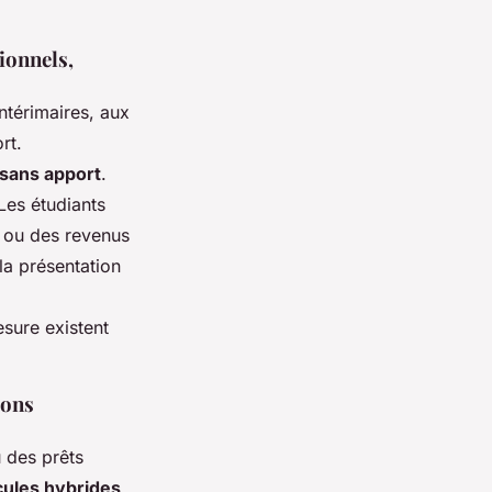
sionnels,
ntérimaires, aux
rt.
 sans apport
.
Les étudiants
e ou des revenus
la présentation
esure existent
ions
 des prêts
cules hybrides