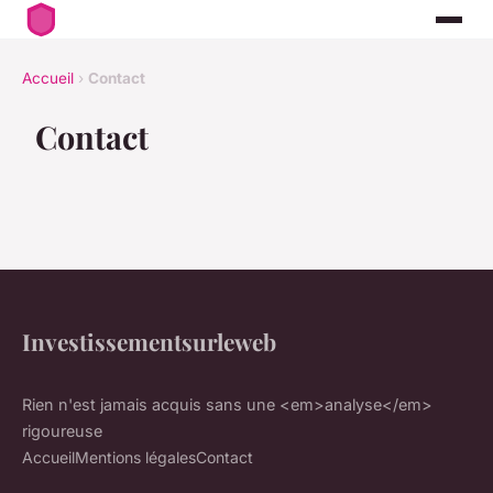
Accueil
›
Contact
Contact
Investissementsurleweb
Rien n'est jamais acquis sans une <em>analyse</em>
rigoureuse
Accueil
Mentions légales
Contact