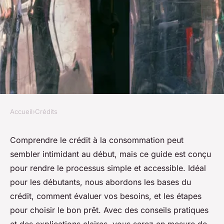
Accueil
›
Crédits
CRÉDITS
Crédit consommation : guide
Comprendre le crédit à la consommation peut
sembler intimidant au début, mais ce guide est conçu
ultime pour les débutants
pour rendre le processus simple et accessible. Idéal
pour les débutants, nous abordons les bases du
Lya
•
5 novembre 2024
•
7 min de lecture
crédit, comment évaluer vos besoins, et les étapes
pour choisir le bon prêt. Avec des conseils pratiques