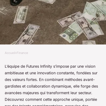
Accueil
›
Finance
FINANCE
Explore la vision et
L’équipe de Futures Infinity s’impose par une vision
ambitieuse et une innovation constante, fondées sur
l'innovation de l'équipe de
des valeurs fortes. En combinant méthodes avant-
futures infinity
gardistes et collaboration dynamique, elle forge des
avancées majeures qui transforment leur secteur.
Lya
•
21 octobre 2025
•
6 min de lecture
Découvrez comment cette approche unique, portée