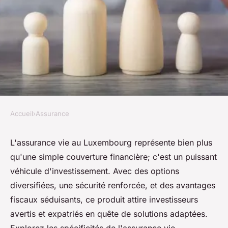
Accueil
›
Assurance
ASSURANCE
L'assurance vie au
L'assurance vie au Luxembourg représente bien plus
qu'une simple couverture financière; c'est un puissant
Luxembourg : un
véhicule d'investissement. Avec des options
investissement judicieux
diversifiées, une sécurité renforcée, et des avantages
fiscaux séduisants, ce produit attire investisseurs
Lya
•
9 février 2025
•
5 min de lecture
avertis et expatriés en quête de solutions adaptées.