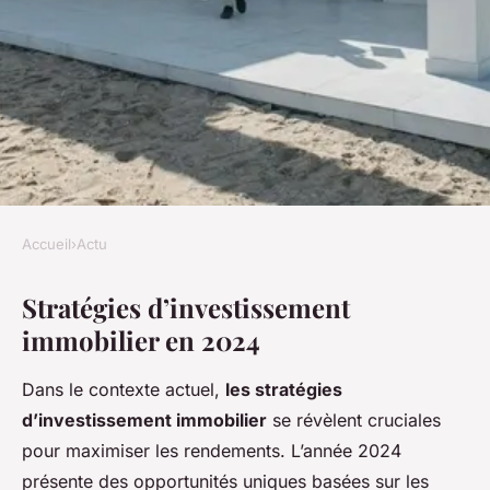
Accueil
›
Actu
ACTU
Stratégies d’investissement
Comment Maximiser les
immobilier en 2024
Rendements des
Investissements Immobiliers
Dans le contexte actuel,
les stratégies
en 2024
d’investissement immobilier
se révèlent cruciales
pour maximiser les rendements. L’année 2024
Lya
•
5 novembre 2024
•
6 min de lecture
présente des opportunités uniques basées sur les