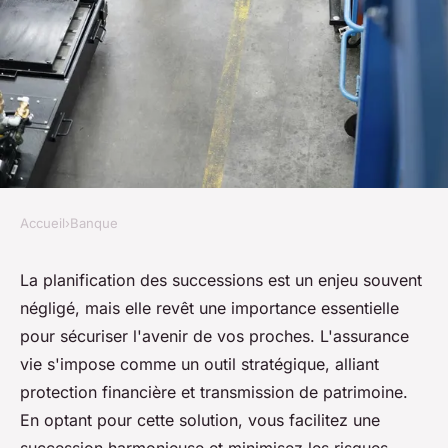
Accueil
›
Banque
BANQUE
Planification des successions :
La planification des successions est un enjeu souvent
négligé, mais elle revêt une importance essentielle
Le rôle de l'assurance vie
pour sécuriser l'avenir de vos proches. L'assurance
vie s'impose comme un outil stratégique, alliant
Lya
•
5 novembre 2024
•
5 min de lecture
protection financière et transmission de patrimoine.
En optant pour cette solution, vous facilitez une