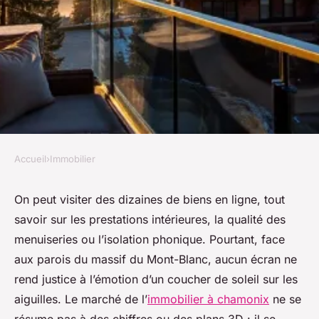
Accueil
›
Immobilier
IMMOBILIER
Chalets et appartements
On peut visiter des dizaines de biens en ligne, tout
savoir sur les prestations intérieures, la qualité des
prestigieux à Chamonix :
menuiseries ou l’isolation phonique. Pourtant, face
guides d'achat
aux parois du massif du Mont-Blanc, aucun écran ne
rend justice à l’émotion d’un coucher de soleil sur les
Dulce
•
27/05/2026 20:58
•
9 min de lecture
aiguilles. Le marché de l’
immobilier à chamonix
ne se