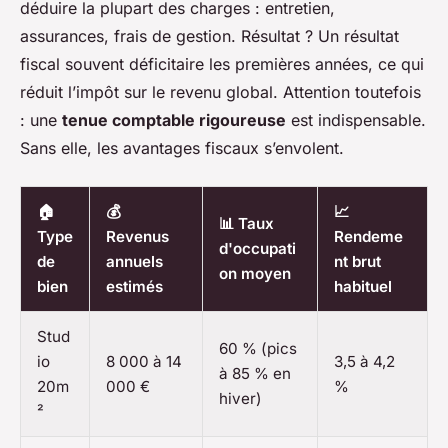
déduire la plupart des charges : entretien,
assurances, frais de gestion. Résultat ? Un résultat
fiscal souvent déficitaire les premières années, ce qui
réduit l’impôt sur le revenu global. Attention toutefois
: une
tenue comptable rigoureuse
est indispensable.
Sans elle, les avantages fiscaux s’envolent.
🏠
💰
📈
📊 Taux
Type
Revenus
Rendeme
d'occupati
de
annuels
nt brut
on moyen
bien
estimés
habituel
Stud
60 % (pics
io
8 000 à 14
3,5 à 4,2
à 85 % en
20m
000 €
%
hiver)
²